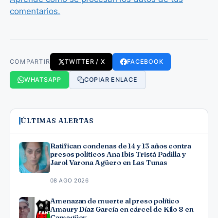
comentarios.
COMPARTIR
TWITTER / X
FACEBOOK
WHATSAPP
COPIAR ENLACE
ÚLTIMAS ALERTAS
Ratifican condenas de 14 y 13 años contra
presos políticos Ana Ibis Tristá Padilla y
Jarol Varona Agüero en Las Tunas
08 AGO 2026
Amenazan de muerte al preso político
Amaury Díaz García en cárcel de Kilo 8 en
Camagüey