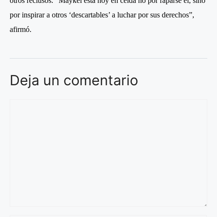
otros reclusos. “Maykel está hoy en celda no por raparse él, sino
por inspirar a otros ‘descartables’ a luchar por sus derechos”,
afirmó.
Deja un comentario
Comentario