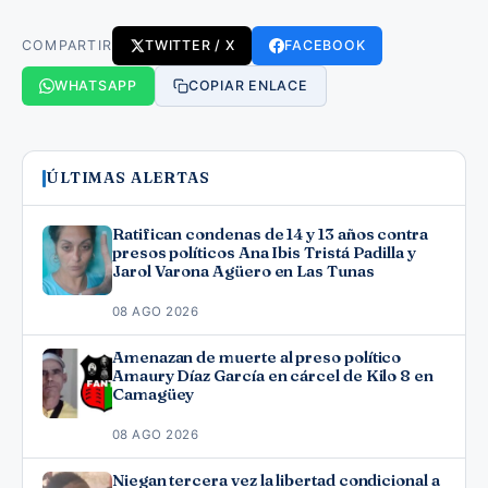
COMPARTIR
TWITTER / X
FACEBOOK
WHATSAPP
COPIAR ENLACE
ÚLTIMAS ALERTAS
Ratifican condenas de 14 y 13 años contra
presos políticos Ana Ibis Tristá Padilla y
Jarol Varona Agüero en Las Tunas
08 AGO 2026
Amenazan de muerte al preso político
Amaury Díaz García en cárcel de Kilo 8 en
Camagüey
08 AGO 2026
Niegan tercera vez la libertad condicional a