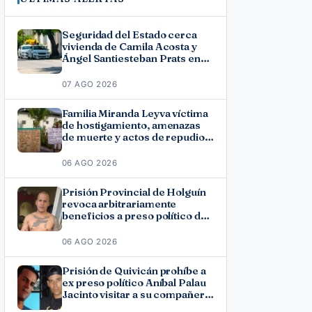
Seguridad del Estado cerca
vivienda de Camila Acosta y
Ángel Santiesteban Prats en
La Habana
07 AGO 2026
Familia Miranda Leyva víctima
de hostigamiento, amenazas
de muerte y actos de repudio
en Holguín
06 AGO 2026
Prisión Provincial de Holguín
revoca arbitrariamente
beneficios a preso político del
11J José Ramón Solano
06 AGO 2026
Prisión de Quivicán prohíbe a
ex preso político Aníbal Palau
Jacinto visitar a su compañero
de causa Roberto Pérez