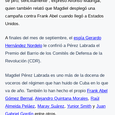
se piró, sencillamente”, expresó Alfonso Madrigal,
quien también relató que Magdiel desplegó una
campaña contra Frank Abel cuando llegó a Estados
Unidos.
A
finales del mes de septiembre, el
espía Gerardo
Hernández Nordelo
le confirió a Pérez Labrada el
Premio del Barrio de los Comités de Defensa de la
Revolución (CDR).
Magdiel Pérez Labrada es uno más de la d
ocena
de
voceros del régimen que han huido de Cuba en lo que
va de año. También lo han hecho el propio
Frank Abel
Gómez Bernal
,
A
lejandro Quintana Morales
,
Raúl
Almeida Peláez
,
Maray Suárez
,
Yunior Smith
y
Juan
Gabriel Gordín
entre otros.