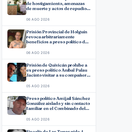
de hostigamiento, amenazas
de muerte y actos de repudio
en Holguín
06 AGO 2026
Prisión Provincial de Holguín
revoca arbitrariamente
beneficios a preso político del
11J José Ramón Solano
06 AGO 2026
Prisión de Quivicán prohíbe a
ex preso político Aníbal Palau
Jacinto visitar a su compañero
de causa Roberto Pérez
Fonseca
05 AGO 2026
Preso político Amijail Sánchez
González aislado y sin contacto
familiar en el Combinado del
Este
05 AGO 2026
Fiscalía de Las Tunas pide 4