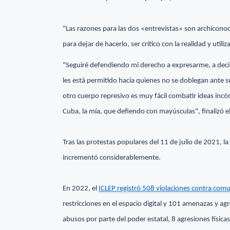
"Las razones para las dos «entrevistas» son archiconoc
para dejar de hacerlo, ser crítico con la realidad y utiliz
"Seguiré defendiendo mi derecho a expresarme, a decirl
les está permitido hacia quienes no se doblegan ante s
otro cuerpo represivo es muy fácil combatir ideas incóm
Cuba, la mía, que defiendo con mayúsculas", finalizó el
Tras las protestas populares del 11 de julio de 2021, 
incrementó considerablemente.
En 2022, el
ICLEP registró 508 violaciones contra co
restricciones en el espacio digital y 101 amenazas y ag
abusos por parte del poder estatal, 8 agresiones física