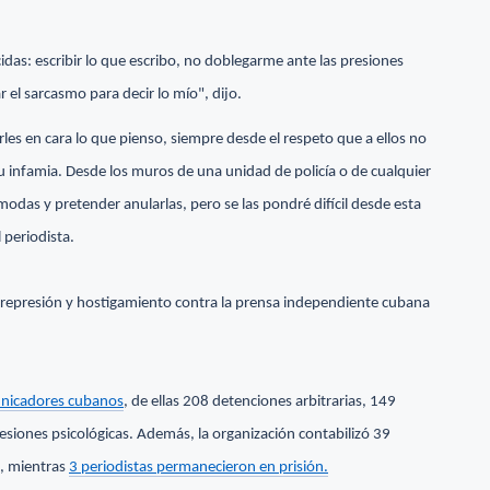
idas: escribir lo que escribo, no doblegarme ante las presiones
ar el sarcasmo para decir lo mío", dijo.
es en cara lo que pienso, siempre desde el respeto que a ellos no
u infamia. Desde los muros de una unidad de policía o de cualquier
odas y pretender anularlas, pero se las pondré difícil desde esta
 periodista.
la represión y hostigamiento contra la prensa independiente cubana
municadores cubanos
, de ellas 208 detenciones arbitrarias, 149
resiones psicológicas. Además, la organización contabilizó 39
s, mientras
3 periodistas permanecieron en prisión.