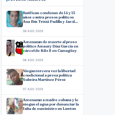
Ratifican condenas de 14 y 13
años contra presos políticos
Ana Ibis Tristá Padilla y Jarol
Varona Agüero en Las Tunas
08 AGO 2026
Amenazan de muerte al preso
político Amaury Díaz García en
cárcel de Kilo 8 en Camagüey
08 AGO 2026
Niegan tercera vez la libertad
condicional a presa política
Sulmira Martínez Pérez
07 AGO 2026
Amenazan a madre cubana y le
niegan el agua por denunciar la
falta de suministro en Lawton