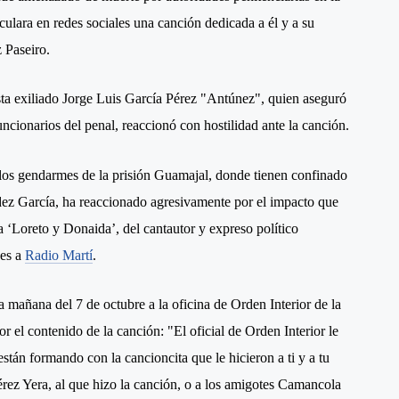
culara en redes sociales una canción dedicada a él y a su
 Paseiro.
sta exiliado Jorge Luis García Pérez "Antúnez", quien aseguró
ncionarios del penal, reaccionó con hostilidad ante la canción.
n los gendarmes de la prisión Guamajal, donde tienen confinado
dez García, ha reaccionado agresivamente por el impacto que
da ‘Loreto y Donaida’, del cantautor y expreso político
nes a
Radio Martí
.
a mañana del 7 de octubre a la oficina de Orden Interior de la
r el contenido de la canción: "El oficial de Orden Interior le
stán formando con la cancioncita que le hicieron a ti y a tu
rez Yera, al que hizo la canción, o a los amigotes Camancola