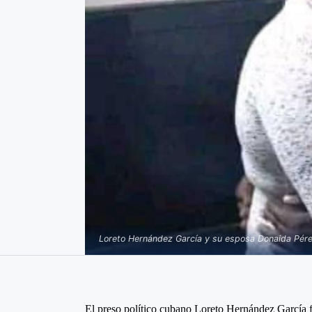
Loreto Hernández García y su esposa Donaida Pérez
El preso político cubano Loreto Hernández García f