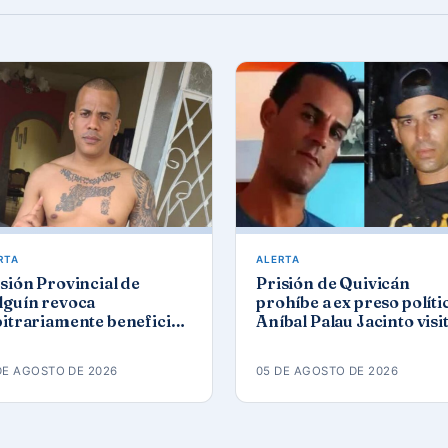
RTA
ALERTA
sión Provincial de
Prisión de Quivicán
lguín revoca
prohíbe a ex preso políti
bitrariamente beneficios
Aníbal Palau Jacinto visi
reso político del 11J José
a su compañero de caus
món Solano
Roberto Pérez Fonseca
DE AGOSTO DE 2026
05 DE AGOSTO DE 2026