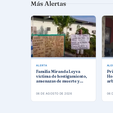
Más Alertas
ALERTA
ALE
Familia Miranda Leyva
Pri
víctima de hostigamiento,
Ho
amenazas de muerte y
ar
actos de repudio en
a p
Holguín
Ra
06 DE AGOSTO DE 2026
06 