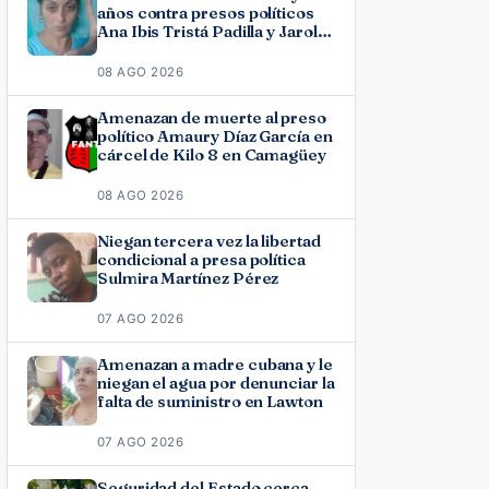
años contra presos políticos
Ana Ibis Tristá Padilla y Jarol
Varona Agüero en Las Tunas
08 AGO 2026
Amenazan de muerte al preso
político Amaury Díaz García en
cárcel de Kilo 8 en Camagüey
08 AGO 2026
Niegan tercera vez la libertad
condicional a presa política
Sulmira Martínez Pérez
07 AGO 2026
Amenazan a madre cubana y le
niegan el agua por denunciar la
falta de suministro en Lawton
07 AGO 2026
Seguridad del Estado cerca