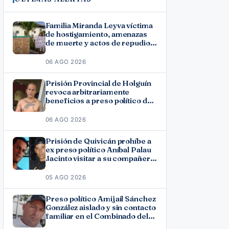
Familia Miranda Leyva víctima
de hostigamiento, amenazas
de muerte y actos de repudio
en Holguín
06 AGO 2026
Prisión Provincial de Holguín
revoca arbitrariamente
beneficios a preso político del
11J José Ramón Solano
06 AGO 2026
Prisión de Quivicán prohíbe a
ex preso político Aníbal Palau
Jacinto visitar a su compañero
de causa Roberto Pérez
Fonseca
05 AGO 2026
Preso político Amijail Sánchez
González aislado y sin contacto
familiar en el Combinado del
Este