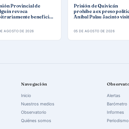
sión Provincial de
Prisión de Quivicán
lguín revoca
prohíbe a ex preso políti
bitrariamente beneficios
Aníbal Palau Jacinto visi
reso político del 11J José
a su compañero de caus
món Solano
Roberto Pérez Fonseca
DE AGOSTO DE 2026
05 DE AGOSTO DE 2026
Navegación
Observat
Inicio
Alertas
Nuestros medios
Barómetro
Observatorio
Informes
Quiénes somos
Periodismo