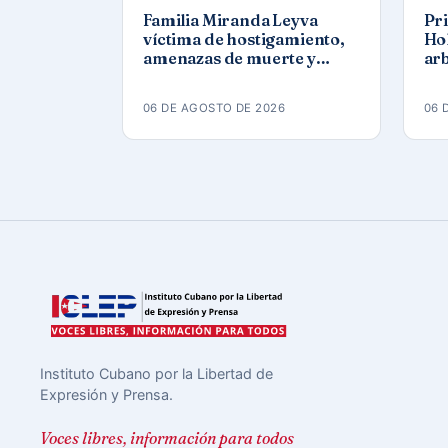
Familia Miranda Leyva
Pri
víctima de hostigamiento,
Ho
amenazas de muerte y
ar
actos de repudio en
a p
Holguín
Ra
06 DE AGOSTO DE 2026
06 
Instituto Cubano por la Libertad de
Expresión y Prensa.
Voces libres, información para todos