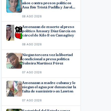
años contra presos políticos
Ana Ibis Tristá Padilla y Jarol
Varona Agüero en Las Tunas
08 AGO 2026
Amenazan de muerte al preso
político Amaury Díaz García en
cárcel de Kilo 8 en Camagüey
08 AGO 2026
Niegan tercera vez la libertad
condicional a presa política
Sulmira Martínez Pérez
07 AGO 2026
Amenazan a madre cubana y le
niegan el agua por denunciar la
falta de suministro en Lawton
07 AGO 2026
Seguridad del Estado cerca