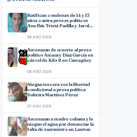
Ratifican condenas de 14 y 13
años contra presos políticos
Ana Ibis Tristá Padilla y Jarol
Varona Agüero en Las Tunas
08 AGO 2026
Amenazan de muerte al preso
político Amaury Díaz García en
cárcel de Kilo 8 en Camagüey
08 AGO 2026
Niegan tercera vez la libertad
condicional a presa política
Sulmira Martínez Pérez
07 AGO 2026
Amenazan a madre cubana y le
niegan el agua por denunciar la
falta de suministro en Lawton