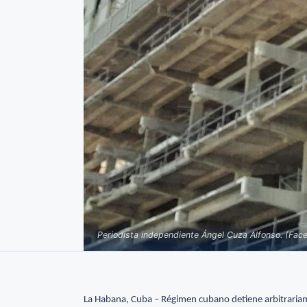
Periodista independiente Ángel Cuza Alfonso. (Fac
La Habana, Cuba – Régimen cubano detiene arbitrariamen