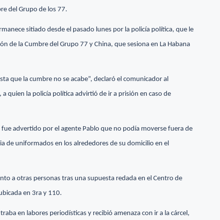
re del Grupo de los 77.
anece sitiado desde el pasado lunes por la policía política, que le
ación de la Cumbre del Grupo 77 y China, que sesiona en La Habana
sta que la cumbre no se acabe”, declaró el comunicador al
 quien la policía política advirtió de ir a prisión en caso de
 fue advertido por el agente Pablo que no podía moverse fuera de
cia de uniformados en los alrededores de su domicilio en el
nto a otras personas tras una supuesta redada en el Centro de
 ubicada en 3ra y 110.
aba en labores periodísticas y recibió amenaza con ir a la cárcel,