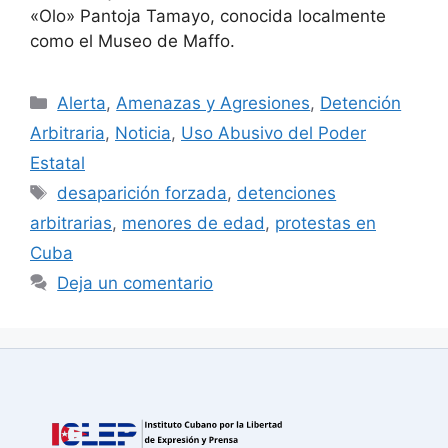
«Olo» Pantoja Tamayo, conocida localmente
como el Museo de Maffo.
Categorías
Alerta
,
Amenazas y Agresiones
,
Detención
Arbitraria
,
Noticia
,
Uso Abusivo del Poder
Estatal
Etiquetas
desaparición forzada
,
detenciones
arbitrarias
,
menores de edad
,
protestas en
Cuba
Deja un comentario