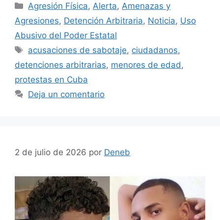
Categorías
Agresión Física
,
Alerta
,
Amenazas y
Agresiones
,
Detención Arbitraria
,
Noticia
,
Uso
Abusivo del Poder Estatal
Etiquetas
acusaciones de sabotaje
,
ciudadanos
,
detenciones arbitrarias
,
menores de edad
,
protestas en Cuba
Deja un comentario
2 de julio de 2026
por
Deneb