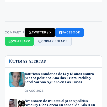
COMPARTIR
TWITTER / X
FACEBOOK
WHATSAPP
COPIAR ENLACE
ÚLTIMAS ALERTAS
Ratifican condenas de 14 y 13 años contra
presos políticos Ana Ibis Tristá Padilla y
Jarol Varona Agüero en Las Tunas
08 AGO 2026
Amenazan de muerte al preso político
Amaury Díaz García en cárcel de Kilo 8 en