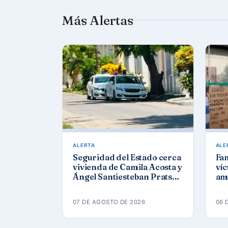
Más Alertas
ALERTA
ALE
Seguridad del Estado cerca
Fa
vivienda de Camila Acosta y
víc
Ángel Santiesteban Prats
am
en La Habana
act
Ho
07 DE AGOSTO DE 2026
06 