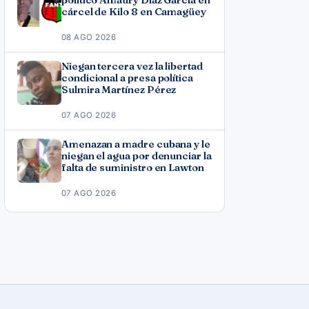
cárcel de Kilo 8 en Camagüey
08 AGO 2026
Niegan tercera vez la libertad
condicional a presa política
Sulmira Martínez Pérez
07 AGO 2026
Amenazan a madre cubana y le
niegan el agua por denunciar la
falta de suministro en Lawton
07 AGO 2026