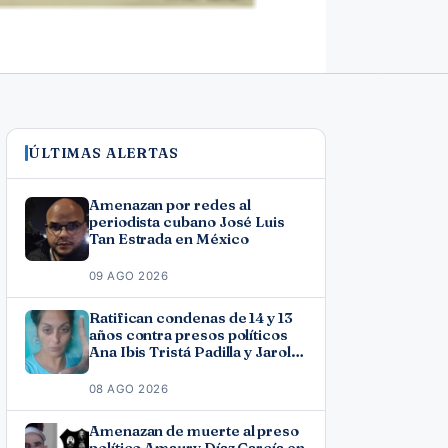
ÚLTIMAS ALERTAS
Amenazan por redes al
periodista cubano José Luis
Tan Estrada en México
09 AGO 2026
Ratifican condenas de 14 y 13
años contra presos políticos
Ana Ibis Tristá Padilla y Jarol
Varona Agüero en Las Tunas
08 AGO 2026
Amenazan de muerte al preso
político Amaury Díaz García en