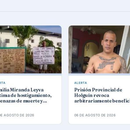
RTA
ALERTA
milia Miranda Leyva
Prisión Provincial de
tima de hostigamiento,
Holguín revoca
enazas de muerte y
arbitrariamente benefic
os de repudio en
a preso político del 11J J
lguín
Ramón Solano
DE AGOSTO DE 2026
06 DE AGOSTO DE 2026