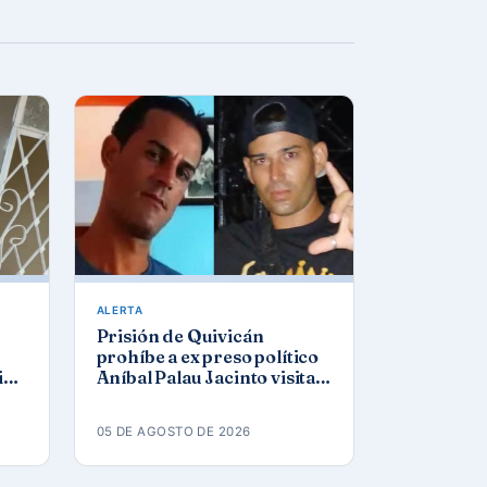
ALERTA
Prisión de Quivicán
prohíbe a ex preso político
ios
Aníbal Palau Jacinto visitar
osé
a su compañero de causa
Roberto Pérez Fonseca
05 DE AGOSTO DE 2026