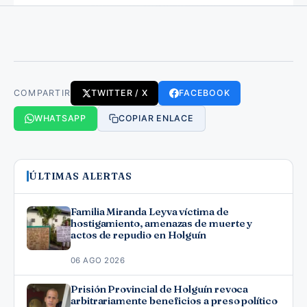
COMPARTIR
TWITTER / X
FACEBOOK
WHATSAPP
COPIAR ENLACE
ÚLTIMAS ALERTAS
Familia Miranda Leyva víctima de
hostigamiento, amenazas de muerte y
actos de repudio en Holguín
06 AGO 2026
Prisión Provincial de Holguín revoca
arbitrariamente beneficios a preso político