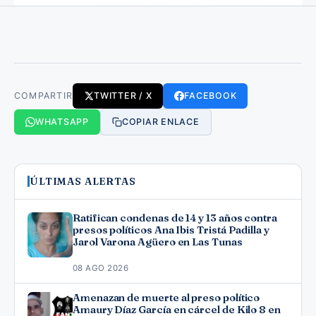
COMPARTIR
TWITTER / X
FACEBOOK
WHATSAPP
COPIAR ENLACE
ÚLTIMAS ALERTAS
Ratifican condenas de 14 y 13 años contra
presos políticos Ana Ibis Tristá Padilla y
Jarol Varona Agüero en Las Tunas
08 AGO 2026
Amenazan de muerte al preso político
Amaury Díaz García en cárcel de Kilo 8 en