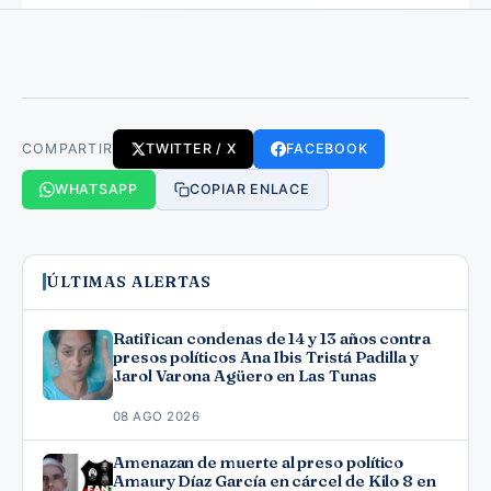
COMPARTIR
TWITTER / X
FACEBOOK
WHATSAPP
COPIAR ENLACE
ÚLTIMAS ALERTAS
Ratifican condenas de 14 y 13 años contra
presos políticos Ana Ibis Tristá Padilla y
Jarol Varona Agüero en Las Tunas
08 AGO 2026
Amenazan de muerte al preso político
Amaury Díaz García en cárcel de Kilo 8 en