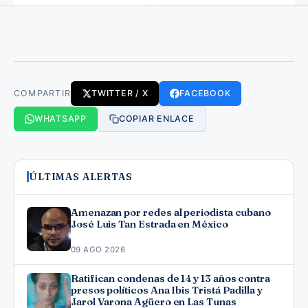
COMPARTIR
TWITTER / X
FACEBOOK
WHATSAPP
COPIAR ENLACE
ÚLTIMAS ALERTAS
Amenazan por redes al periodista cubano
José Luis Tan Estrada en México
09 AGO 2026
Ratifican condenas de 14 y 13 años contra
presos políticos Ana Ibis Tristá Padilla y
Jarol Varona Agüero en Las Tunas