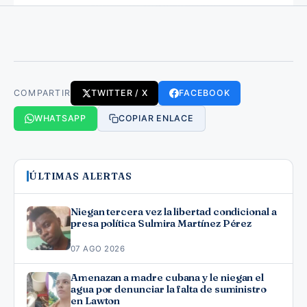
COMPARTIR
TWITTER / X
FACEBOOK
WHATSAPP
COPIAR ENLACE
ÚLTIMAS ALERTAS
Niegan tercera vez la libertad condicional a
presa política Sulmira Martínez Pérez
07 AGO 2026
Amenazan a madre cubana y le niegan el
agua por denunciar la falta de suministro
en Lawton