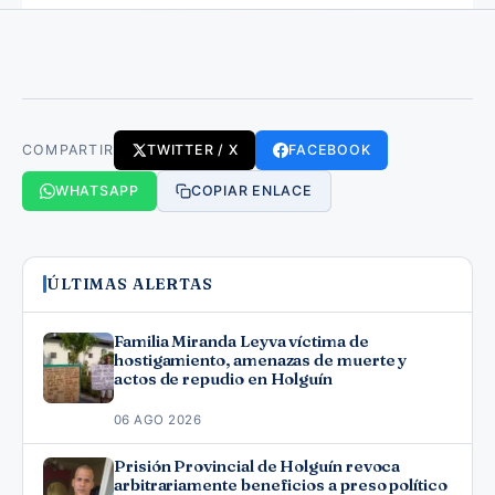
COMPARTIR
TWITTER / X
FACEBOOK
WHATSAPP
COPIAR ENLACE
ÚLTIMAS ALERTAS
Familia Miranda Leyva víctima de
hostigamiento, amenazas de muerte y
actos de repudio en Holguín
06 AGO 2026
Prisión Provincial de Holguín revoca
arbitrariamente beneficios a preso político