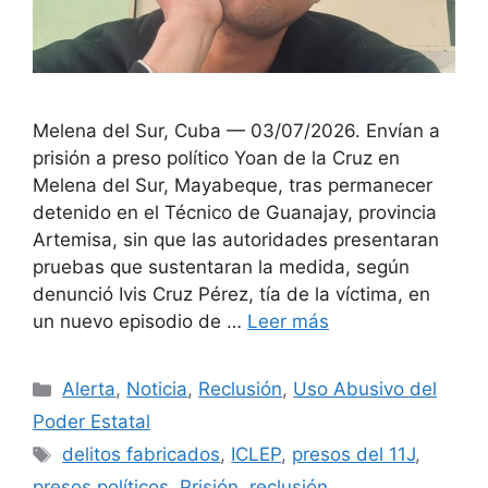
Melena del Sur, Cuba — 03/07/2026. Envían a
prisión a preso político Yoan de la Cruz en
Melena del Sur, Mayabeque, tras permanecer
detenido en el Técnico de Guanajay, provincia
Artemisa, sin que las autoridades presentaran
pruebas que sustentaran la medida, según
denunció Ivis Cruz Pérez, tía de la víctima, en
un nuevo episodio de …
Leer más
Categorías
Alerta
,
Noticia
,
Reclusión
,
Uso Abusivo del
Poder Estatal
Etiquetas
delitos fabricados
,
ICLEP
,
presos del 11J
,
presos políticos
,
Prisión
,
reclusión