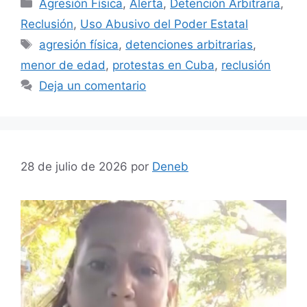
Categorías
Agresión Física
,
Alerta
,
Detención Arbitraria
,
Reclusión
,
Uso Abusivo del Poder Estatal
Etiquetas
agresión física
,
detenciones arbitrarias
,
menor de edad
,
protestas en Cuba
,
reclusión
Deja un comentario
28 de julio de 2026
por
Deneb