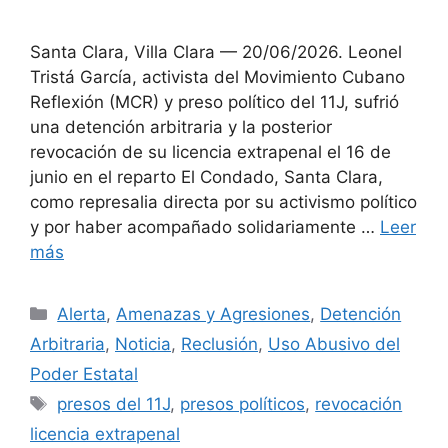
Santa Clara, Villa Clara — 20/06/2026. Leonel
Tristá García, activista del Movimiento Cubano
Reflexión (MCR) y preso político del 11J, sufrió
una detención arbitraria y la posterior
revocación de su licencia extrapenal el 16 de
junio en el reparto El Condado, Santa Clara,
como represalia directa por su activismo político
y por haber acompañado solidariamente …
Leer
más
Categorías
Alerta
,
Amenazas y Agresiones
,
Detención
Arbitraria
,
Noticia
,
Reclusión
,
Uso Abusivo del
Poder Estatal
Etiquetas
presos del 11J
,
presos políticos
,
revocación
licencia extrapenal