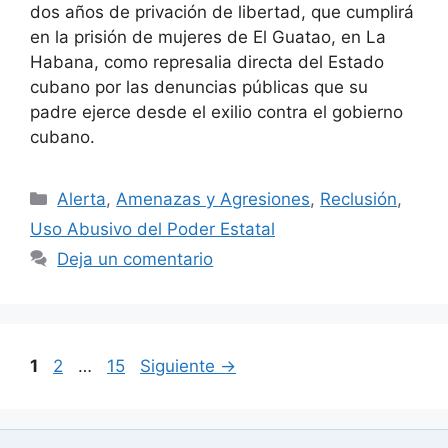
dos años de privación de libertad, que cumplirá
en la prisión de mujeres de El Guatao, en La
Habana, como represalia directa del Estado
cubano por las denuncias públicas que su
padre ejerce desde el exilio contra el gobierno
cubano.
Categorías
Alerta
,
Amenazas y Agresiones
,
Reclusión
,
Uso Abusivo del Poder Estatal
Deja un comentario
Página
Página
Página
1
2
…
15
Siguiente
→