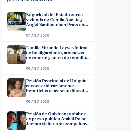
Seguridad del Estado cerca
vivienda de Camila Acosta y
Ángel Santiesteban Prats en
La Habana
07 AGO 2026
Familia Miranda Leyva víctima
de hostigamiento, amenazas
de muerte y actos de repudio
en Holguín
06 AGO 2026
Prisión Provincial de Holguín
revoca arbitrariamente
beneficios a preso político del
11J José Ramón Solano
06 AGO 2026
Prisión de Quivicán prohíbe a
ex preso político Aníbal Palau
Jacinto visitar a su compañero
de causa Roberto Pérez