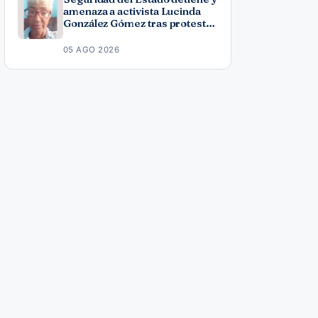
amenaza a activista Lucinda
González Gómez tras protesta
por los apagones
05 AGO 2026