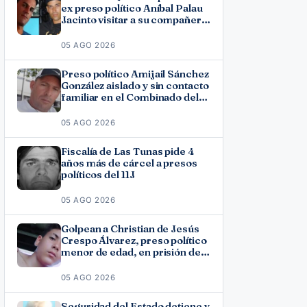
ex preso político Aníbal Palau
Jacinto visitar a su compañero
de causa Roberto Pérez
Fonseca
05 AGO 2026
Preso político Amijail Sánchez
González aislado y sin contacto
familiar en el Combinado del
Este
05 AGO 2026
Fiscalía de Las Tunas pide 4
años más de cárcel a presos
políticos del 11J
05 AGO 2026
Golpean a Christian de Jesús
Crespo Álvarez, preso político
menor de edad, en prisión de
Canaleta
05 AGO 2026
Seguridad del Estado detiene y