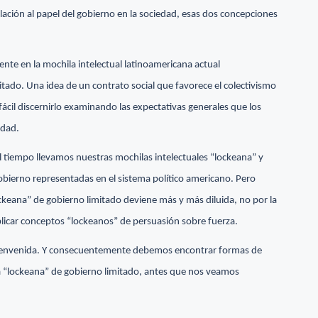
ación al papel del gobierno en la sociedad, esas dos concepciones
te en la mochila intelectual latinoamericana actual
tado. Una idea de un contrato social que favorece el colectivismo
fácil discernirlo examinando las expectativas generales que los
edad.
el tiempo llevamos nuestras mochilas intelectuales “lockeana” y
obierno representadas en el sistema político americano. Pero
ckeana” de gobierno limitado deviene más y más diluida, no por la
xplicar conceptos “lockeanos” de persuasión sobre fuerza.
ienvenida. Y consecuentemente debemos encontrar formas de
fía “lockeana” de gobierno limitado, antes que nos veamos