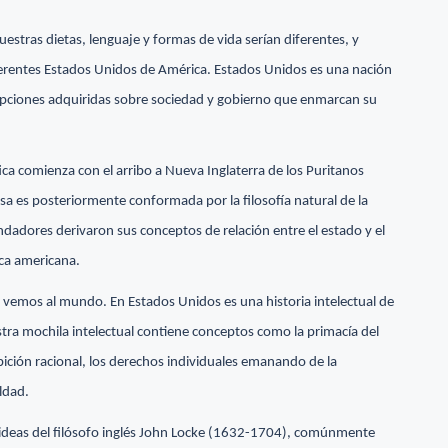
estras dietas, lenguaje y formas de vida serían diferentes, y
erentes Estados Unidos de América. Estados Unidos es una nación
cepciones adquiridas sobre sociedad y gobierno que enmarcan su
ica comienza con el arribo a Nueva Inglaterra de los Puritanos
iosa es posteriormente conformada por la filosofía natural de la
Fundadores derivaron sus conceptos de relación entre el estado y el
ica americana.
e vemos al mundo. En Estados Unidos es una historia intelectual de
uestra mochila intelectual contiene conceptos como la primacía del
ición racional, los derechos individuales emanando de la
ldad.
on ideas del filósofo inglés John Locke (1632-1704), comúnmente