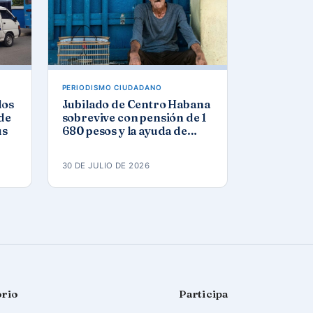
PERIODISMO CIUDADANO
los
Jubilado de Centro Habana
 de
sobrevive con pensión de 1
us
680 pesos y la ayuda de
iglesia
30 DE JULIO DE 2026
orio
Participa