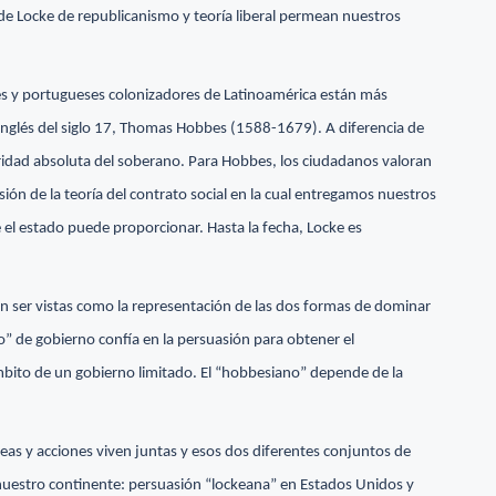
de Locke de republicanismo y teoría liberal permean nuestros
les y portugueses colonizadores de Latinoamérica están más
 inglés del siglo 17, Thomas Hobbes (1588-1679). A diferencia de
oridad absoluta del soberano. Para Hobbes, los ciudadanos valoran
sión de la teoría del contrato social en la cual entregamos nuestros
 el estado puede proporcionar. Hasta la fecha, Locke es
en ser vistas como la representación de las dos formas de dominar
o” de gobierno confía en la persuasión para obtener el
mbito de un gobierno limitado. El “hobbesiano” depende de la
eas y acciones viven juntas y esos dos diferentes conjuntos de
 nuestro continente: persuasión “lockeana” en Estados Unidos y