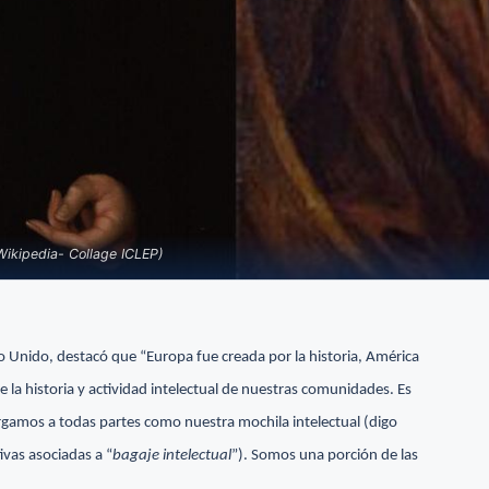
Wikipedia- Collage ICLEP)
o Unido, destacó que “Europa fue creada por la historia, América
 la historia y actividad intelectual de nuestras comunidades. Es
rgamos a todas partes como nuestra mochila intelectual (digo
ivas asociadas a “
bagaje intelectual
”). Somos una porción de las