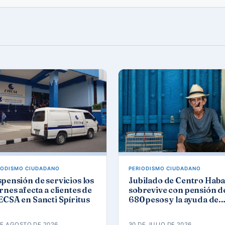
IODISMO CIUDADANO
PERIODISMO CIUDADANO
pensión de servicios los
Jubilado de Centro Hab
rnes afecta a clientes de
sobrevive con pensión de
CSA en Sancti Spíritus
680 pesos y la ayuda de
iglesia
DE AGOSTO DE 2026
30 DE JULIO DE 2026