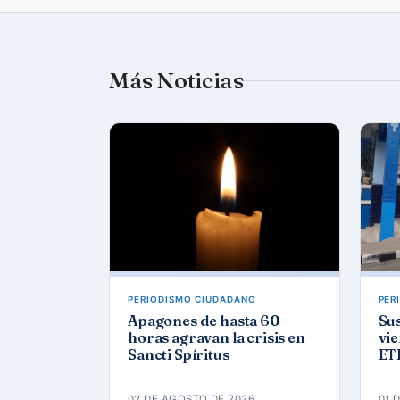
Más Noticias
PERIODISMO CIUDADANO
PER
Apagones de hasta 60
Sus
horas agravan la crisis en
vie
Sancti Spíritus
ETE
02 DE AGOSTO DE 2026
01 