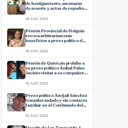
de hostigamiento, amenazas
de muerte y actos de repudio
en Holguín
06 AGO 2026
Prisión Provincial de Holguín
revoca arbitrariamente
beneficios a preso político del
11J José Ramón Solano
06 AGO 2026
Prisión de Quivicán prohíbe a
ex preso político Aníbal Palau
Jacinto visitar a su compañero
de causa Roberto Pérez
Fonseca
05 AGO 2026
Preso político Amijail Sánchez
González aislado y sin contacto
familiar en el Combinado del
Este
05 AGO 2026
Fiscalía de Las Tunas pide 4