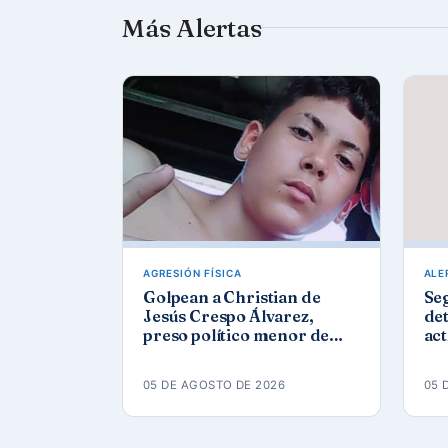
Más Alertas
AGRESIÓN FÍSICA
ALE
Golpean a Christian de
Se
Jesús Crespo Álvarez,
det
preso político menor de
act
edad, en prisión de
Góm
Canaleta
ap
05 DE AGOSTO DE 2026
05 