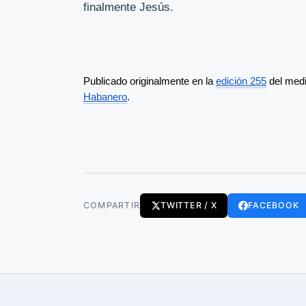
finalmente Jesús.
Publicado originalmente en la 
edición 255
 del med
Habanero
. 
COMPARTIR
TWITTER / X
FACEBOOK