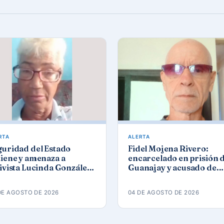
RTA
ALERTA
guridad del Estado
Fidel Mojena Rivero:
iene y amenaza a
encarcelado en prisión 
ivista Lucinda González
Guanajay y acusado de
ez tras protesta por los
propaganda contra el
agones
orden constitucional
DE AGOSTO DE 2026
04 DE AGOSTO DE 2026