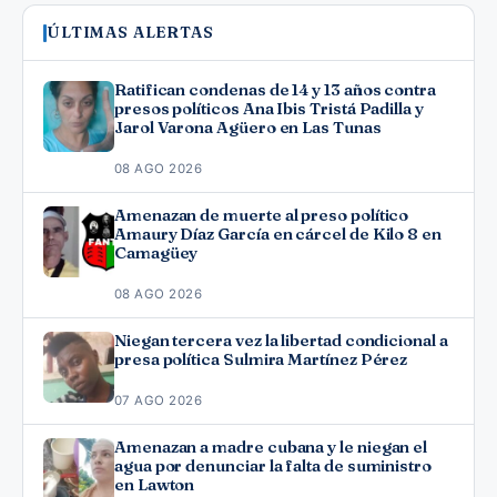
ÚLTIMAS ALERTAS
Ratifican condenas de 14 y 13 años contra
presos políticos Ana Ibis Tristá Padilla y
Jarol Varona Agüero en Las Tunas
08 AGO 2026
Amenazan de muerte al preso político
Amaury Díaz García en cárcel de Kilo 8 en
Camagüey
08 AGO 2026
Niegan tercera vez la libertad condicional a
presa política Sulmira Martínez Pérez
07 AGO 2026
Amenazan a madre cubana y le niegan el
agua por denunciar la falta de suministro
en Lawton