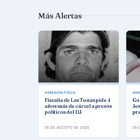
Más Alertas
AGRESIÓN FÍSICA
AGR
Fiscalía de Las Tunas pide 4
Gol
años más de cárcel a presos
Jes
políticos del 11J
pre
eda
Ca
05 DE AGOSTO DE 2026
05 