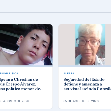
ESIÓN FÍSICA
ALERTA
pean a Christian de
Seguridad del Estado
ús Crespo Álvarez,
detiene y amenaza a
so político menor de
activista Lucinda Gonzál
d, en prisión de
Gómez tras protesta por 
naleta
apagones
DE AGOSTO DE 2026
05 DE AGOSTO DE 2026