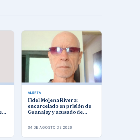
ALERTA
Fidel Mojena Rivero:
encarcelado en prisión de
ez
Guanajay y acusado de
los
propaganda contra el
orden constitucional
04 DE AGOSTO DE 2026