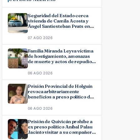
Seguridad del Estado cerca
vivienda de Camila Acosta y
Ángel Santiesteban Prats en
La Habana
07 AGO 2026
Familia Miranda Leyva víctima
de hostigamiento, amenazas
de muerte y actos de repudio
en Holguín
06 AGO 2026
Prisión Provincial de Holguín
revoca arbitrariamente
beneficios a preso político del
11J José Ramón Solano
06 AGO 2026
Prisión de Quivicán prohíbe a
ex preso político Aníbal Palau
Jacinto visitar a su compañero
de causa Roberto Pérez