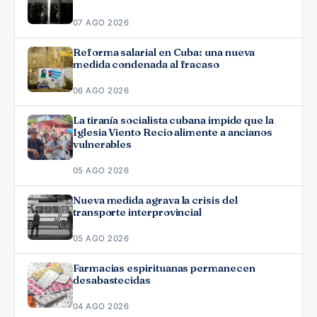
07 AGO 2026
Reforma salarial en Cuba: una nueva
medida condenada al fracaso
06 AGO 2026
La tiranía socialista cubana impide que la
Iglesia Viento Recio alimente a ancianos
vulnerables
05 AGO 2026
Nueva medida agrava la crisis del
transporte interprovincial
05 AGO 2026
Farmacias espirituanas permanecen
desabastecidas
04 AGO 2026